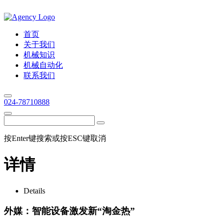
首页
关于我们
机械知识
机械自动化
联系我们
024-78710888
按Enter键搜索或按ESC键取消
详情
Details
外媒：智能设备激发新“淘金热”