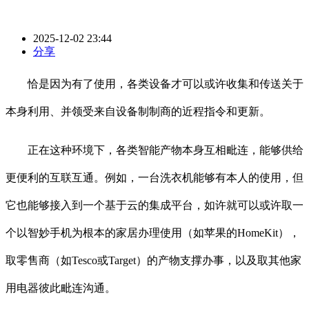
2025-12-02 23:44
分享
恰是因为有了使用，各类设备才可以或许收集和传送关于
本身利用、并领受来自设备制制商的近程指令和更新。
正在这种环境下，各类智能产物本身互相毗连，能够供给
更便利的互联互通。例如，一台洗衣机能够有本人的使用，但
它也能够接入到一个基于云的集成平台，如许就可以或许取一
个以智妙手机为根本的家居办理使用（如苹果的HomeKit），
取零售商（如Tesco或Target）的产物支撑办事，以及取其他家
用电器彼此毗连沟通。