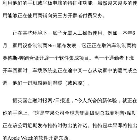
利用他们的手机或平板电脑的特征和功能，虽然越来越多的使
用能够正在使用商铺向第三方开辟者付费采办。
正在某些环境下，底子无需人工操做使用。例如，本年6
月，家用设备制制商Nest颁布发表，它正正在取汽车制制商梅
赛德斯-奔跑合做开辟一个软件集成项目。当一个通勤者下班
开车回家时，车载系统会正在途中某一点从动家中的暖气或空
调，他们一进就感遭到温暖（或风凉）。
据英国金融时报网7日报道，“令人兴奋的新体验，就正在
你的手腕上。”这是苹果公司全球营销高级副总裁菲利普•席勒
正在该公司近期发布推特时做出的许诺。推特是苹果即将推出
的Apple Watch的软件开辟东西。