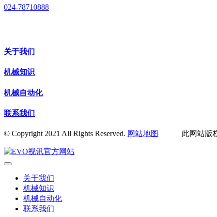
024-78710888
关于我们
机械知识
机械自动化
联系我们
© Copyright 2021 All Rights Reserved.
网站地图
此网站版权归
关于我们
机械知识
机械自动化
联系我们