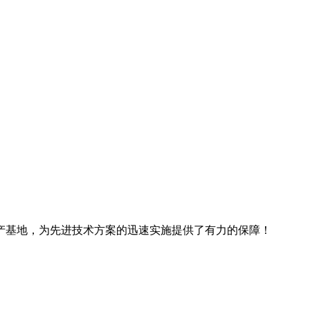
产基地，为先进技术方案的迅速实施提供了有力的保障！