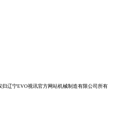
辽宁EVO视讯官方网站机械制造有限公司所有