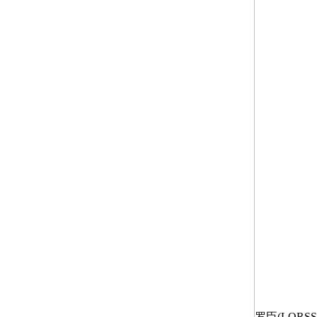
罗臣(LOR