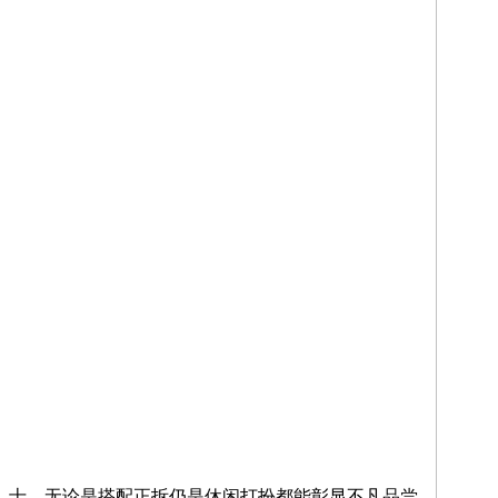
士，无论是搭配正拆仍是休闲打扮都能彰显不凡品尝。