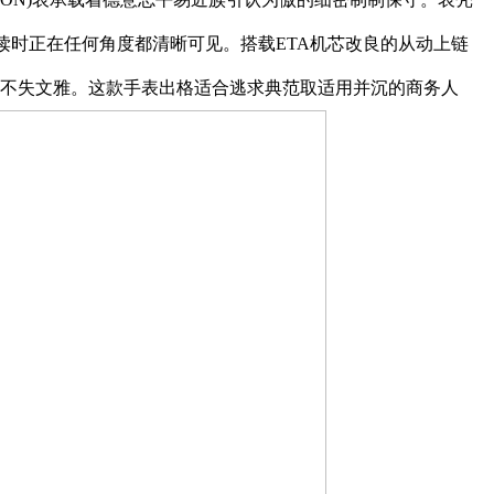
读时正在任何角度都清晰可见。搭载ETA机芯改良的从动上链
而不失文雅。这款手表出格适合逃求典范取适用并沉的商务人