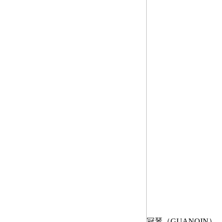
冠琴（GUANQIN）