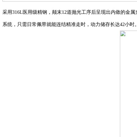
采用316L医用级精钢，颠末12道抛光工序后呈现出内敛的
系统，只需日常佩带就能连结精准走时，动力储存长达42小时