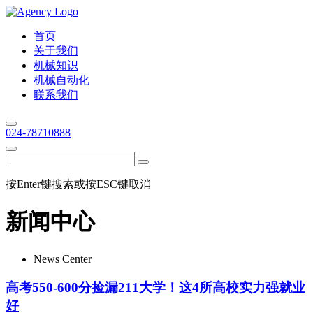
首页
关于我们
机械知识
机械自动化
联系我们
024-78710888
按Enter键搜索或按ESC键取消
新闻中心
News Center
高考550-600分捡漏211大学！这4所高校实力强就业
好