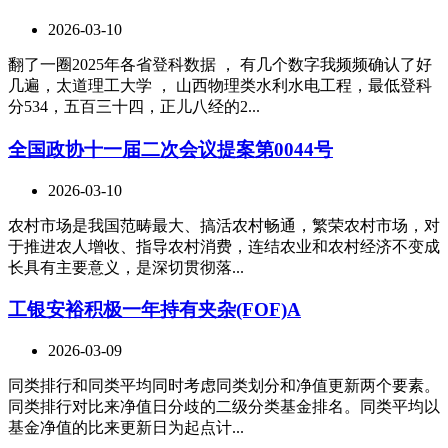
2026-03-10
翻了一圈2025年各省登科数据 ， 有几个数字我频频确认了好
几遍，太道理工大学 ， 山西物理类水利水电工程，最低登科
分534，五百三十四，正儿八经的2...
全国政协十一届二次会议提案第0044号
2026-03-10
农村市场是我国范畴最大、搞活农村畅通，繁荣农村市场，对
于推进农人增收、指导农村消费，连结农业和农村经济不变成
长具有主要意义，是深切贯彻落...
工银安裕积极一年持有夹杂(FOF)A
2026-03-09
同类排行和同类平均同时考虑同类划分和净值更新两个要素。
同类排行对比来净值日分歧的二级分类基金排名。同类平均以
基金净值的比来更新日为起点计...