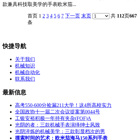
款兼具科技取美学的手表欧米茄...
首页 1
2
3
4
5
6
7
下一页
末页
共
112
页
667
条
快捷导航
关于我们
机械知识
机械自动化
联系我们
最新信息
高考550-600分捡漏211大学！这4所高校实力
全国政协十一届二次会议提案第0044号
工银安裕积极一年持有夹杂(FOF)A
光阴的者：三款机械手表演绎绅士风致
光阴淬炼的机械美学：三款彰显档次的男
摸索时间的艺术：欧米茄海马150系列手表