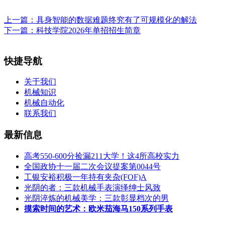
上一篇：
具身智能的数据难题终究有了可规模化的解法
下一篇：
科技学院2026年单招招生简章
快捷导航
关于我们
机械知识
机械自动化
联系我们
最新信息
高考550-600分捡漏211大学！这4所高校实力
全国政协十一届二次会议提案第0044号
工银安裕积极一年持有夹杂(FOF)A
光阴的者：三款机械手表演绎绅士风致
光阴淬炼的机械美学：三款彰显档次的男
摸索时间的艺术：欧米茄海马150系列手表